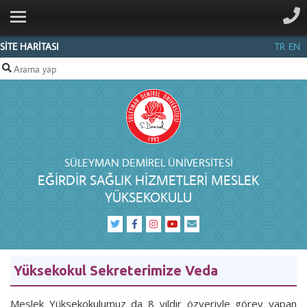
ANA SAYFA
KURUMSAL
SİTE HARİTASI
TR
EN
BÖLÜMLER
PERSONEL
İLETIŞIM
SÜLEYMAN DEMIREL ÜNIVERSITESI
EĞIRDIR SAĞLIK HIZMETLERI MESLEK
YÜKSEKOKULU
Yüksekokul Sekreterimize Veda
Meslek Yüksekokulumuz da 8 yıldır özveriyle görev yapan