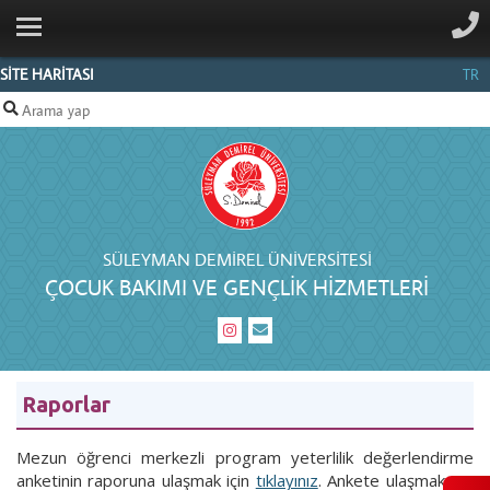
ANA SAYFA
KURUMSAL
SİTE HARİTASI
TR
BÖLÜM
PERSONEL
İLETIŞIM
SÜLEYMAN DEMIREL ÜNIVERSITESI
ÇOCUK BAKIMI VE GENÇLIK HIZMETLERI
Raporlar
Mezun öğrenci merkezli program yeterlilik değerlendirme
anketinin raporuna ulaşmak için
tıklayınız
. Ankete ulaşmak için